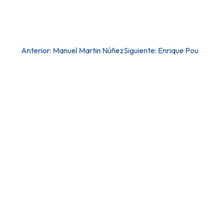
Post
Anterior:
Manuel Martin Núñez
Siguiente:
Enrique Pou
navigation