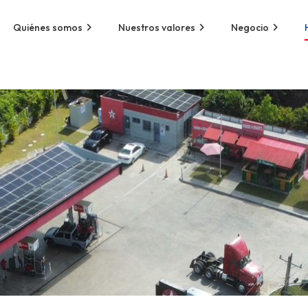
Quiénes somos
Nuestros valores
Negocio
Miembros del Consejo
Aliados Estratégi
Equipo Ejecutivo de
Acuerdos Global
Liderazgo
Historia de la ma
Estaciones de ser
Aliados
Techron
Tarjetas de combu
Bono de combusti
Entrenamientos