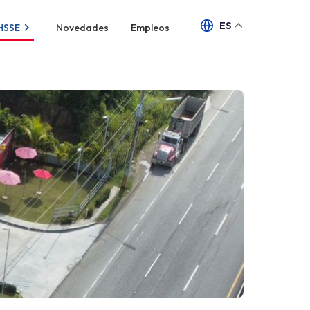
ES
HSSE
Novedades
Empleos
cos
es
rca Texaco
vicio
stible
ble